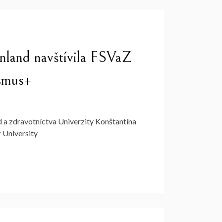
inland navštívila FSVaZ
asmus+
ed a zdravotníctva Univerzity Konštantína
 University