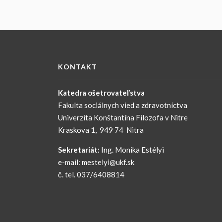
KONTAKT
Katedra ošetrovateľstva
Fakulta sociálnych vied a zdravotníctva
Univerzita Konštantína Filozofa v Nitre
Kraskova 1, 949 74 Nitra
Sekretariát:
Ing. Monika Estélyi
e-mail: mestelyi@ukf.sk
č. tel. 037/6408814