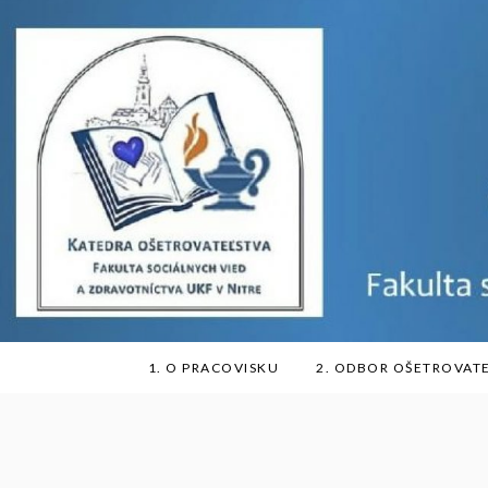
Skip
to
content
1. O PRACOVISKU
2. ODBOR OŠETROVAT