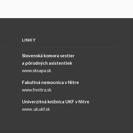
LINKY
Slovenská komora sestier
a pôrodných asistentiek
www.sksapa.sk
Fakultná nemocnica v Nitre
www.fnnitra.sk
Univerzitná knižnica UKF v Nitre
www. uk.ukf.sk