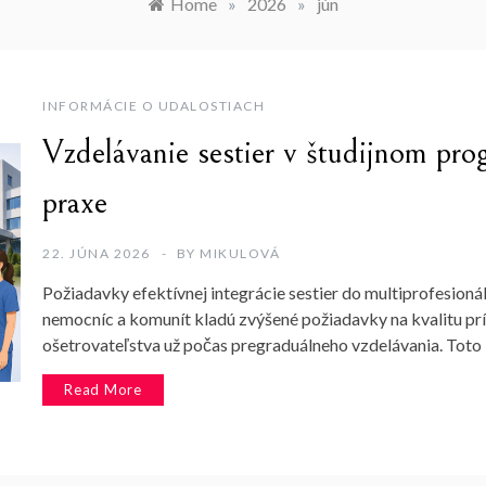
Home
»
2026
»
jún
INFORMÁCIE O UDALOSTIACH
Vzdelávanie sestier v študijnom pro
praxe
22. JÚNA 2026
BY
MIKULOVÁ
Požiadavky efektívnej integrácie sestier do multiprofesionál
nemocníc a komunít kladú zvýšené požiadavky na kvalitu pr
ošetrovateľstva už počas pregraduálneho vzdelávania. Toto
Read More