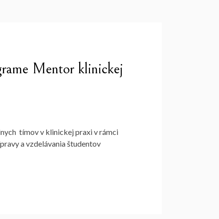
grame Mentor klinickej
nych tímov v klinickej praxi v rámci
ípravy a vzdelávania študentov