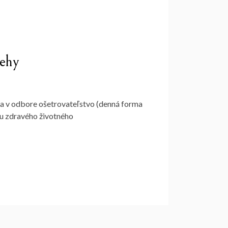
behy
ia v odbore ošetrovateľstvo (denná forma
ru zdravého životného