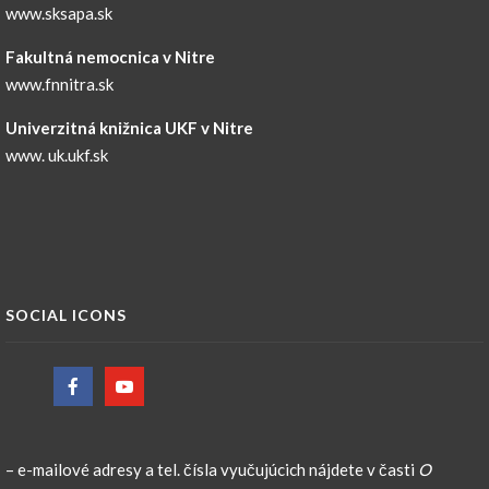
www.sksapa.sk
Fakultná nemocnica v Nitre
www.fnnitra.sk
Univerzitná knižnica UKF v Nitre
www. uk.ukf.sk
SOCIAL ICONS
– e-mailové adresy a tel. čísla vyučujúcich nájdete v časti
O