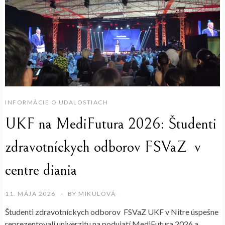
INFORMÁCIE O UDALOSTIACH
UKF na MediFutura 2026: Študenti
zdravotníckych odborov FSVaZ v
centre diania
11. MÁJA 2026
BY
MIKULOVÁ
Študenti zdravotníckych odborov FSVaZ UKF v Nitre úspešne
reprezentovali univerzitu na podujatí MediFutura 2026 a