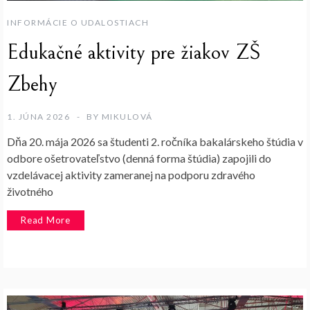
INFORMÁCIE O UDALOSTIACH
Edukačné aktivity pre žiakov ZŠ
Zbehy
1. JÚNA 2026
BY
MIKULOVÁ
Dňa 20. mája 2026 sa študenti 2. ročníka bakalárskeho štúdia v
odbore ošetrovateľstvo (denná forma štúdia) zapojili do
vzdelávacej aktivity zameranej na podporu zdravého
životného
Read More