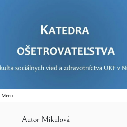
Skip
to
content
Menu
Autor
Mikulová