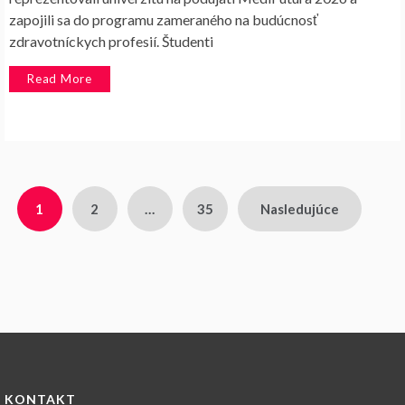
zapojili sa do programu zameraného na budúcnosť
zdravotníckych profesií. Študenti
Read More
Stránkovanie
1
2
…
35
Nasledujúce
príspevkov
KONTAKT